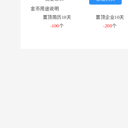
金币用途说明
置顶简历10天
置顶企业10天
-100
个
-200
个