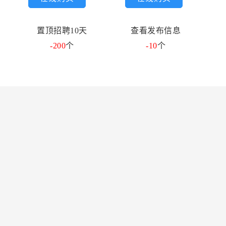
置顶招聘10天
查看发布信息
-200
个
-10
个