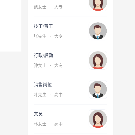
范女士
·
大专
技工/普工
张先生
·
大专
行政/后勤
钟女士
·
大专
销售岗位
叶先生
·
高中
文员
林女士
·
高中