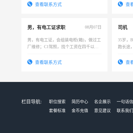
查看联系方式
查
男，有电工证求职
08月07日
司机
男，有电工证，会组装电柜(箱)，做过工
35岁
厂维修；C1驾照，找个工资在四千以
跑长途
上，枣强县以外需要有住宿，保险勿扰
六，渣
电话
查看联系方式
查
栏目导航:
职位搜索
简历中心
名企展示
一句话
套餐标准
金币充值
意见建议
联系我