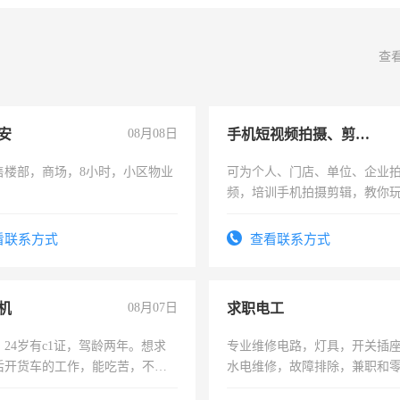
查
安
08月08日
手机短视频拍摄、剪辑、抖音快手
售楼部，商场，8小时，小区物业
可为个人、门店、单位、企业
频，培训手机拍摄剪辑，教你
可为个人、门店、单位、企业
频，培训手机拍摄剪辑，教你
看联系方式
查看联系方式
音！你也可以成为拍摄达人！
成为拍摄达人！
机
08月07日
求职电工
24岁有c1证，驾龄两年。想求
专业维修电路，灯具，开关插
后开货车的工作，能吃苦，不怕
水电维修，故障排除，兼职和