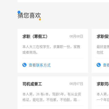
猜您喜欢
求职（寒假工）
08月08日
求职保
本人大三在校学生，求兼职一份，家教
最好是
或者商场。
勿扰
查看联系方式
查
司机或普工
08月07日
求职司
本人男，28.有c本，驾龄5年，有从业资
本人男，
格证，能吃苦，不怕累，不怕脏，踏
一个年
实，需求稳定工作一份，保险不干
加班。