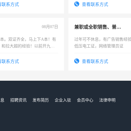
看联系方式
查看联系方式
08月07日
兼职或全职销售、普工、维修
，B本。双证齐全，马上下A本！有
过年可不休息，有广告销售经
，和拉大超的经验！以前开九米
低压电工证，网络管理员证
土车
看联系方式
查看联系方式
信息
招聘资讯
发布简历
企业入驻
会员中心
法律申明
们