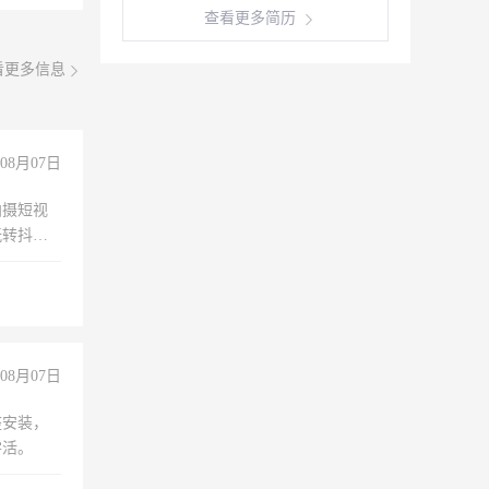
查看更多简历
看更多信息
08月07日
拍摄短视
玩转抖音
拍摄短视
玩转抖
你也可以
08月07日
座安装，
零活。